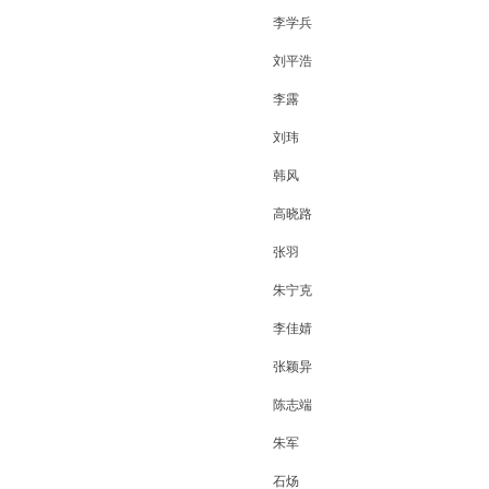
李学兵
刘平浩
李露
刘玮
韩风
高晓路
张羽
朱宁克
李佳婧
张颖异
陈志端
朱军
石炀