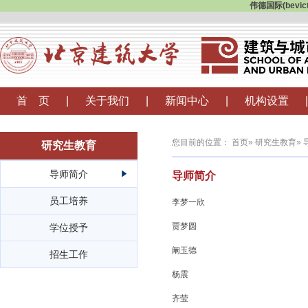
伟德国际(bevi
首 页
|
关于我们
|
新闻中心
|
机构设置
|
您目前的位置：
首页
»
研究生教育
»
研究生教育
导师简介
导师简介
员工培养
李梦一欣
贾梦圆
学位授予
阚玉德
招生工作
杨震
齐莹