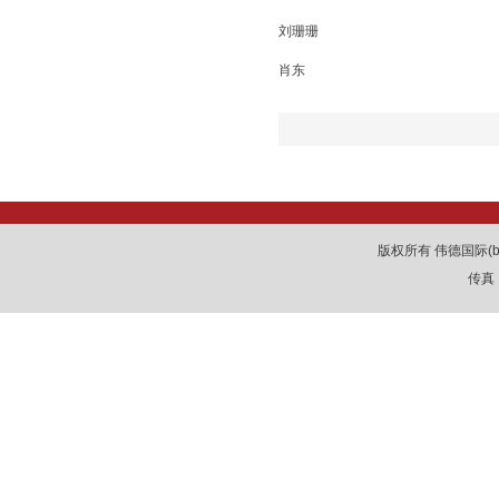
刘珊珊
肖东
版权所有 伟德国际(be
传真：