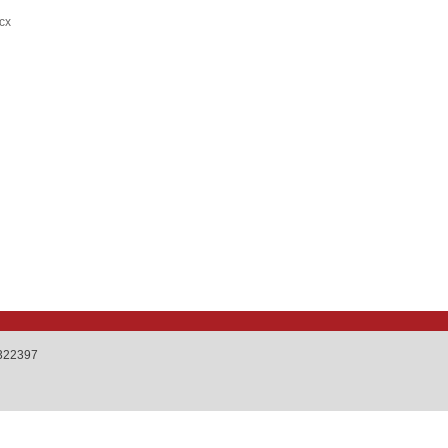
cx
22397