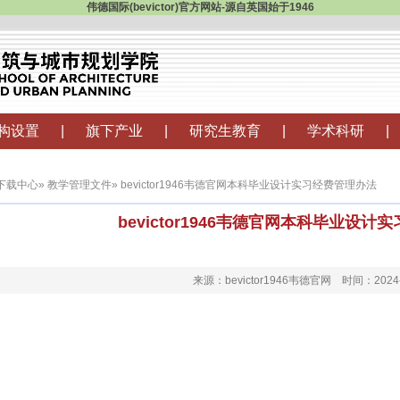
伟德国际(bevictor)官方网站-源自英国始于1946
构设置
|
旗下产业
|
研究生教育
|
学术科研
|
下载中心
»
教学管理文件
» bevictor1946韦德官网本科毕业设计实习经费管理办法
bevictor1946韦德官网本科毕业设
来源：bevictor1946韦德官网 时间：2024-