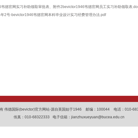
r1946韦德官网实习补助领取审批表、附件2bevictor1946韦德官网员工实习补助领取表.do
年2号-bevictor1946韦德官网本科毕业设计实习经费管理办法.pdf
 伟德国际(bevictor)官方网站-源自英国始于1946
邮编：100044
电话：010-683
传真：010-68322333
电子信箱：jianzhuxueyuan@bucea.edu.cn